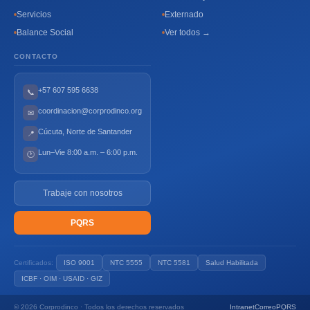
Servicios
Externado
Balance Social
Ver todos →
CONTACTO
+57 607 595 6638
📞
coordinacion@corprodinco.org
✉
Cúcuta, Norte de Santander
📍
Lun–Vie 8:00 a.m. – 6:00 p.m.
🕐
Trabaje con nosotros
PQRS
Certificados:
ISO 9001
NTC 5555
NTC 5581
Salud Habilitada
ICBF · OIM · USAID · GIZ
© 2026 Corprodinco · Todos los derechos reservados
Intranet
Correo
PQRS