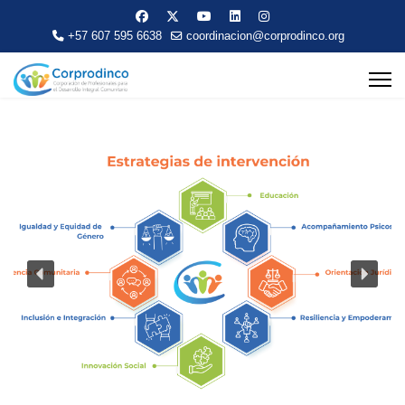
+57 607 595 6638
coordinacion@corprodinco.org